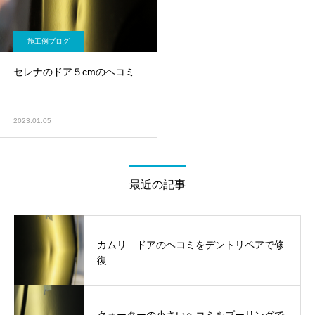
施工例ブログ
セレナのドア５cmのヘコミ
2023.01.05
最近の記事
カムリ ドアのヘコミをデントリペアで修
復
クォーターの小さいヘコミをプーリングで