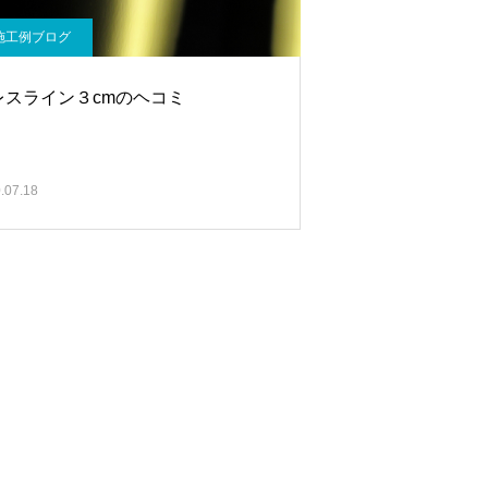
施工例ブログ
レスライン３cmのヘコミ
.07.18