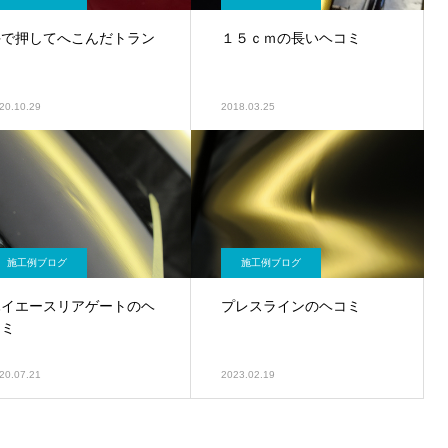
手で押してへこんだトラン
１５ｃｍの長いヘコミ
ク
20.10.29
2018.03.25
施工例ブログ
施工例ブログ
ハイエースリアゲートのヘ
プレスラインのヘコミ
コミ
20.07.21
2023.02.19