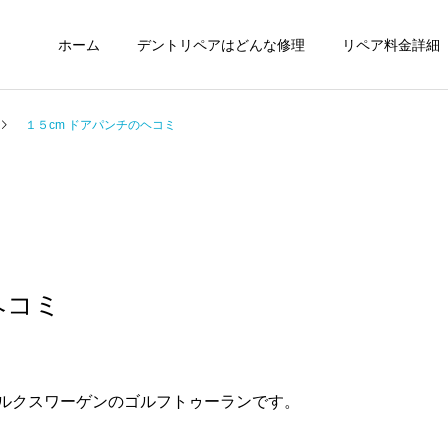
ホーム
デントリペアはどんな修理
リペア料金詳細
１５cm ドアパンチのヘコミ
ヘコミ
ルクスワーゲンのゴルフトゥーランです。