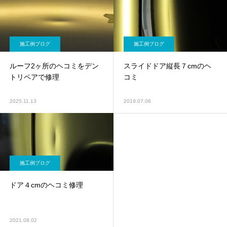
施工例ブログ
施工例ブログ
ルーフ2ヶ所のヘコミをデン
スライドドア縦長７cmのヘ
トリペアで修理
コミ
2025.11.13
2019.07.08
施工例ブログ
ドア４cmのヘコミ修理
2021.08.02