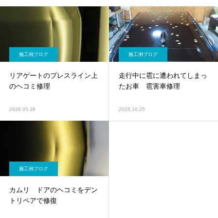
施工例ブログ
施工例ブログ
リアゲートのプレスライン上
走行中に雹に遭われてしまっ
のヘコミ修理
たお車 雹害車修理
2026.05.26
2025.10.25
施工例ブログ
カムリ ドアのヘコミをデン
トリペアで修復