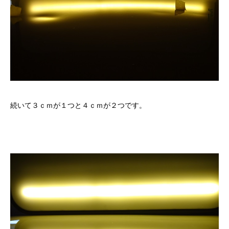
続いて３ｃｍが１つと４ｃｍが２つです。