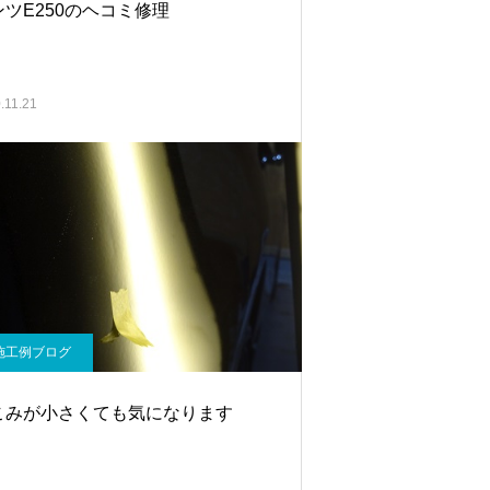
ンツE250のヘコミ修理
.11.21
施工例ブログ
こみが小さくても気になります