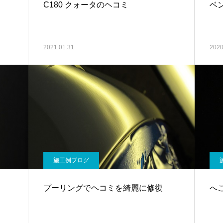
C180 クォータのヘコミ
ベ
2021.01.31
2020
施工例ブログ
プーリングでヘコミを綺麗に修復
へ