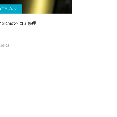
施工例ブログ
ア３cmのヘコミ修理
.06.02